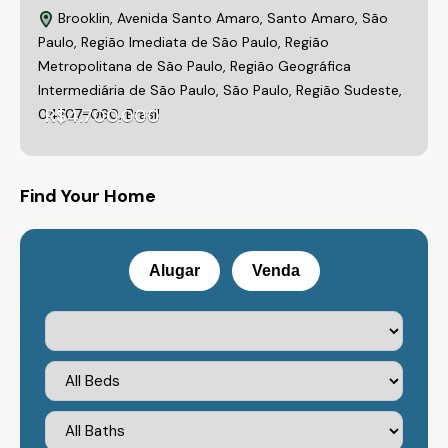
Brooklin, Avenida Santo Amaro, Santo Amaro, São
Paulo, Região Imediata de São Paulo, Região
Metropolitana de São Paulo, Região Geográfica
Intermediária de São Paulo, São Paulo, Região Sudeste,
R$4.700.000
04707-060, Brasil
Venda
Em Destaque
Find Your Home
Alugar
Venda