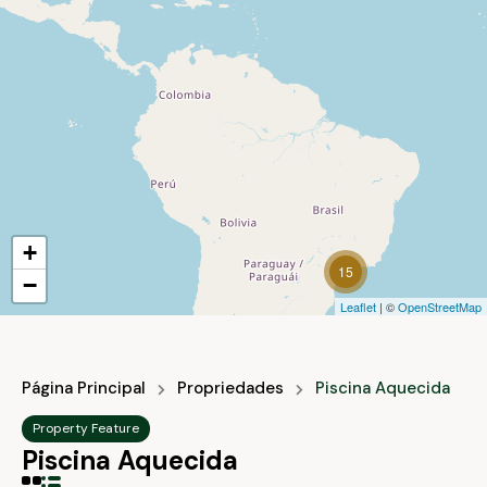
ENCONTRE SEU IMÓVEL
+
15
−
Leaflet
| ©
OpenStreetMap
Página Principal
Propriedades
Piscina Aquecida
Property Feature
Piscina Aquecida